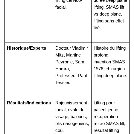
lifting cervico-
durée deep plane
facial.
lifting, SMAS lift
vs deep plane,
lifting sans effet
tiré.
Historique/Experts
Docteur Vladimir
Histoire du lifting
Mitz, Martine
profond,
Peyronie, Sam
invention SMAS
Hamra,
1976, chirurgien
Professeur Paul
lifting deep plane.
Tessier.
Résultats/Indications
Rajeunissement
Lifting pour
facial, ovale du
patient jeune,
visage, bajoues,
récupération
plis nasogéniens,
micro SMAS lift,
cou.
résultat lifting