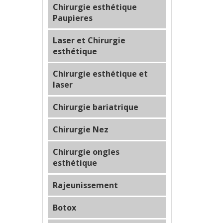
Chirurgie esthétique
Paupieres
Laser et Chirurgie
esthétique
Chirurgie esthétique et
laser
Chirurgie bariatrique
Chirurgie Nez
Chirurgie ongles
esthétique
Rajeunissement
Botox