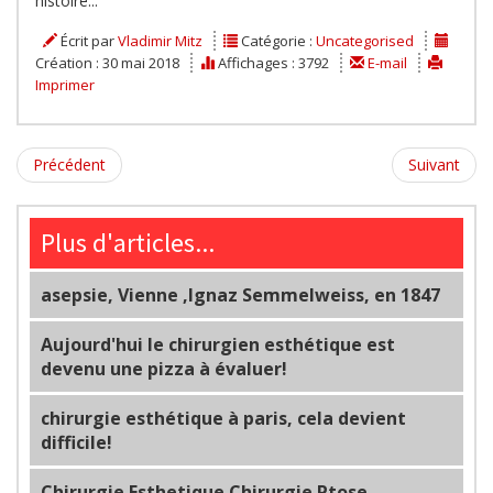
histoire...
Écrit par
Vladimir Mitz
Catégorie :
Uncategorised
Création : 30 mai 2018
Affichages : 3792
E-mail
Imprimer
Précédent
Suivant
Plus d'articles...
asepsie, Vienne ,Ignaz Semmelweiss, en 1847
Aujourd'hui le chirurgien esthétique est
devenu une pizza à évaluer!
chirurgie esthétique à paris, cela devient
difficile!
Chirurgie Esthetique Chirurgie Ptose